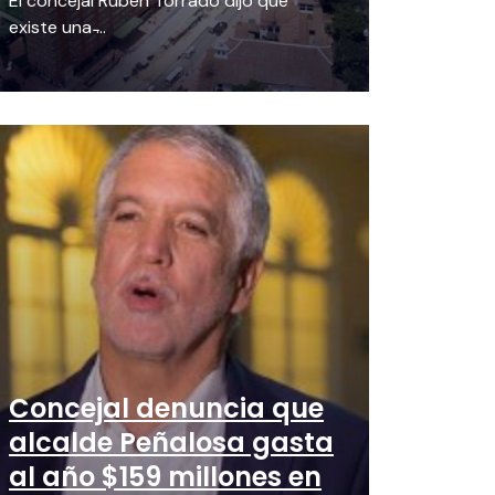
El concejal Rubén Torrado dijo que
existe una ̵...
Concejal denuncia que
alcalde Peñalosa gasta
al año $159 millones en