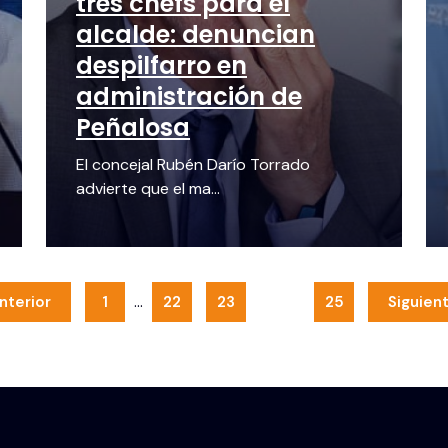
tres chefs para el
alcalde: denuncian
despilfarro en
administración de
Peñalosa
El concejal Rubén Darío Torrado
advierte que el ma...
…
nterior
1
22
23
24
25
Siguient