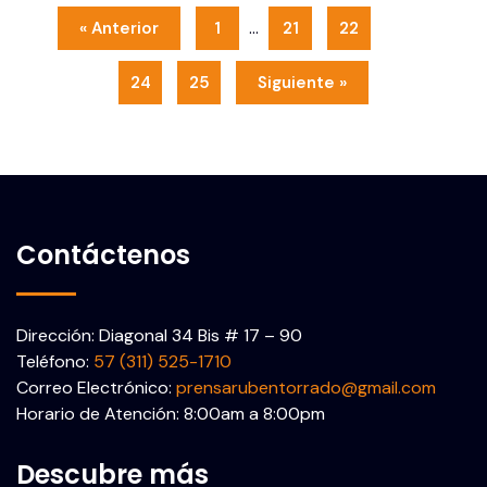
…
« Anterior
1
21
22
23
24
25
Siguiente »
Contáctenos
Dirección: Diagonal 34 Bis # 17 – 90
Teléfono:
57 (311) 525-1710
Correo Electrónico:
prensarubentorrado@gmail.com
Horario de Atención: 8:00am a 8:00pm
Descubre más