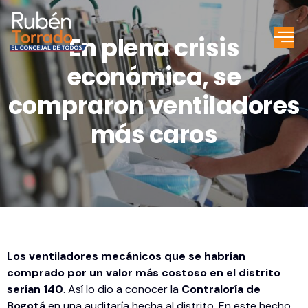
En plena crisis
económica, se
compraron ventiladores
más caros
Los ventiladores mecánicos que se habrían
comprado por un valor más costoso en el distrito
serían 140
. Así lo dio a conocer la
Contraloría de
Bogotá
en una auditaría hecha al distrito. En este hecho