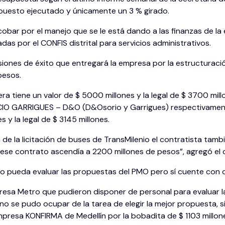
upuesto ejecutado y únicamente un 3 % girado.
obar por el manejo que se le está dando a las finanzas de la e
s por el CONFIS distrital para servicios administrativos.
iones de éxito que entregará la empresa por la estructuración
pesos.
ra tiene un valor de $ 5000 millones y la legal de $ 3700 mil
GARRIGUES – D&O (D&Osorio y Garrigues) respectivamente. 
 y la legal de $ 3145 millones.
 de la licitación de buses de TransMilenio el contratista tamb
ese contrato ascendía a 2200 millones de pesos”, agregó el 
no pueda evaluar las propuestas del PMO pero sí cuente con c
esa Metro que pudieron disponer de personal para evaluar l
guno se pudo ocupar de la tarea de elegir la mejor propuesta,
presa KONFIRMA de Medellín por la bobadita de $ 1103 millone