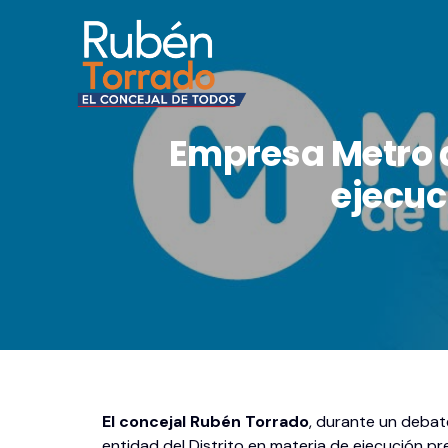
Empresa Metro de
ejecuc
El concejal Rubén Torrado
, durante un debat
entidad del Distrito en materia de ejecución pr