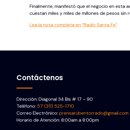
Finalmente, manifestó que el negocio en esta a
cuestan miles y miles de millones de pesos sin 
Lea la nota completa en “Radio Santa Fe”
Contáctenos
Dirección: Diagonal 34 Bis # 17 – 90
Teléfono:
57 (311) 525-1710
Correo Electrónico:
prensarubentorrado@gmail.com
Horario de Atención: 8:00am a 8:00pm