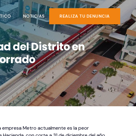
TICO
NOTICIAS
REALIZA TU DENUNCIA
d del Distrito en
Torrado
la empresa Metro actualmente es la peor
de Hacienda, con corte a 31 de diciembre del año