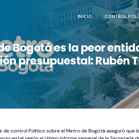
INICIO
CONTROL POLÍ
 Bogotá es la peor entida
ión presupuestal: Rubén 
e de control Político sobre el Metro de Bogotá aseguró que 
esupuestal según el último informe semanal de la Secretaría 