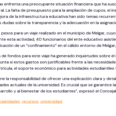
das enfrenta una preocupante situación financiera que ha sus
l. La falta de presupuesto para la ampliación de cupos, el i
ejora de la infraestructura educativa han sido temas recurren
 dudas sobre la transparencia y la adecuación en la asignació
pesos para un viaje realizado en el municipio de Melgar, cuyo 
ante esta actividad, 40 funcionarios del ente educativo asisti
tificación de un “confinamiento” en el cálido entorno de Melgar
va de fondos para este viaje ha generado inquietudes sobre el 
nta si estos gastos son justificables frente a las necesidades
ícula, el soporte económico para actividades estudiantiles y 
iene la responsabilidad de ofrecer una explicación clara y det
ades actuales de la universidad. Es crucial que se garantice l
sarrollo y al bienestar de los estudiantes”, expresó el Concej
gularidades
recursos
universidad