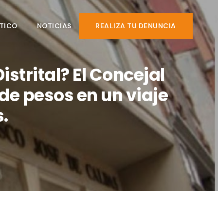
TICO
NOTICIAS
REALIZA TU DENUNCIA
strital? El Concejal
de pesos en un viaje
.