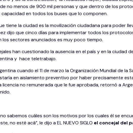
ria de no menos de 900 mil personas y que dentro de los prot
u capacidad en todos los buses que lo componen.
ue tiene la ciudad es la movilización ciudadana para poder ll
ópez dijo que cinco días para implementar todos los protocolo
n los sectores anunciados es muy poco tiempo.
ales han cuestionado la ausencia en el país y en la ciudad de
ntina y hace teletrabajo.
gentina cuando el 11 de marzo la Organización Mundial de la 
estaría en aislamiento preventivo por haber precisamente esta
 una licencia no remunerada que le fue aprobada, retornó a Ar
nido.
 no sabemos cuáles son los motivos por los cuales él se encuen
ste, no esté acá”, le dijo a EL NUEVO SIGLO
el concejal del 