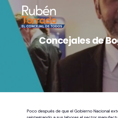
Concejales de Bo
Poco después de que el Gobierno Nacional exten
reintegrando a sus labores el sector manufact