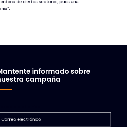
rentena de ciertos sectores, pues una
mia”.
Mantente informado sobre
nuestra campaña
orreo electrónico