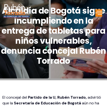
Alcaldía de Bogotá sigue
incumpliendo en la
entrega de tabletas para
niños vulnerables,
denuncia concejal Rubén
Torrado
El concejal del
Partido de la U, Rubén Torrado,
advirtió
que la
Secretaría de Educación de Bogotá
aún no ha