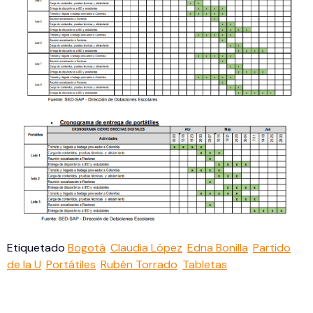
Etiquetado
Bogotá
Claudia López
Edna Bonilla
Partido
de la U
Portátiles
Rubén Torrado
Tabletas